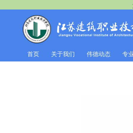
首页
关于我们
伟德动态
专