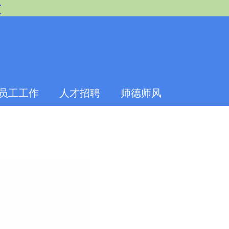
站
员工工作
人才招聘
师德师风