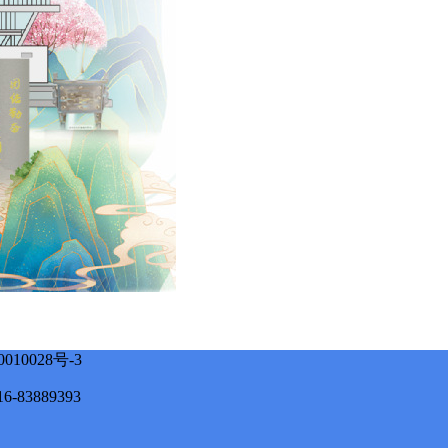
010028号-3
3889393