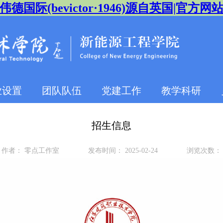
伟德国际(bevictor·1946)源自英国|官方网
业设置
团队队伍
党建工作
教学科研
招生信息
作者：
零点工作室
发布时间：
2025-02-24
浏览次数：